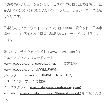
争力の高いソリューションとサービスを170か国以上で提供し、世
界人口の3分の1にもおよぶ人々のICTソリューション・ニーズに応
えています。
日本法人（ファーウェイ･ジャパン）は2005年に設立され、日本市
場のニーズに応えるべく幅広い製品ならびにサービスを提供して
います。
詳しくは、当社ウェブサイト：
www.huawei.com/jp/
、
フェイスブック：（コーポレート）
www.facebook.com/huaweijapanpr/
、 （端末製品）
www.facebook.com/HUAWEI.JAPAN
、
ツイッター：
twitter.com/HUAWEI_Japan_PR
、
LINE：‘ファーウェイ’で検索、
インスタグラム：
www.instagram.com/huaweijapan/
、
YouTube：
www.youtube.com/user/HuaweiDeviceJP
をご覧くださ
い。