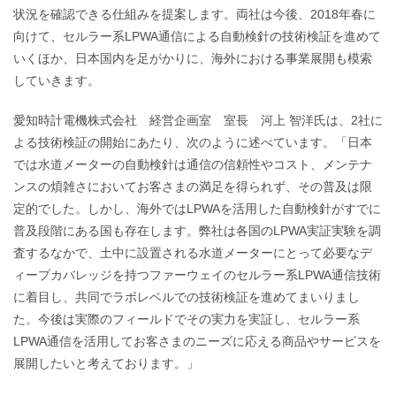
状況を確認できる仕組みを提案します。両社は今後、2018年春に
向けて、セルラー系LPWA通信による自動検針の技術検証を進めて
いくほか、日本国内を足がかりに、海外における事業展開も模索
していきます。
愛知時計電機株式会社 経営企画室 室長 河上 智洋氏は、2社に
よる技術検証の開始にあたり、次のように述べています。「日本
では水道メーターの自動検針は通信の信頼性やコスト、メンテナ
ンスの煩雑さにおいてお客さまの満足を得られず、その普及は限
定的でした。しかし、海外ではLPWAを活用した自動検針がすでに
普及段階にある国も存在します。弊社は各国のLPWA実証実験を調
査するなかで、土中に設置される水道メーターにとって必要なデ
ィープカバレッジを持つファーウェイのセルラー系LPWA通信技術
に着目し、共同でラボレベルでの技術検証を進めてまいりまし
た。今後は実際のフィールドでその実力を実証し、セルラー系
LPWA通信を活用してお客さまのニーズに応える商品やサービスを
展開したいと考えております。」