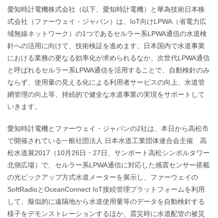
愛知時計電機株式会社（以下、愛知時計電機）と華為技術日本株
式会社（ファーウェイ・ジャパン）は、IoT向けLPWA（省電力広
域無線ネットワーク）の1つであるセルラー系LPWA通信の水道検
針への活用に向けて、技術検証を進めます。日本国内で水道事業
における業務の更なる効率化が求められるなか、次世代LPWA通信
と呼ばれるセルラー系LPWA通信を活用することで、自動検針のみ
ならず、使用量の見える化による利用者サービスの向上、水道管
網管理の向上等、持続的で健全な水道事業の実現をサポートして
いきます。
愛知時計電機とファーウェイ・ジャパンの2社は、本日から高松市
で開催されている一般社団法人 日本水道工業団体連合会主催 高
松水道展2017（10月26日・27日、サンポート高松シンボルタワー
北側広場）で、セルラー系LPWA通信に対応した感震センサー搭載
の光ピックアップ方式水道メーターを展示し、ファーウェイの
SoftRadioとOceanConnect IoT接続管理プラットフォームを利用
して、擬似的に遠隔地から水道使用量等のデータを自動検針する
様子をデモンストレーションするほか、震災時に水道配管の被災