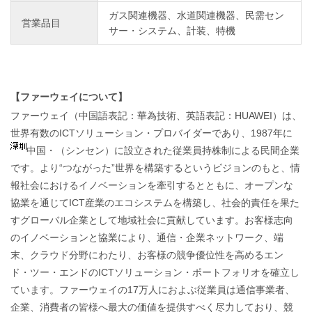
ガス関連機器、水道関連機器、民需セン
営業品目
サー・システム、計装、特機
【ファーウェイについて】
ファーウェイ（中国語表記：華為技術、英語表記：HUAWEI）は、
世界有数のICTソリューション・プロバイダーであり、1987年に
中国・
（シンセン）に設立された従業員持株制による民間企業
です。より“つながった”世界を構築するというビジョンのもと、情
報社会におけるイノベーションを牽引するとともに、オープンな
協業を通じてICT産業のエコシステムを構築し、社会的責任を果た
すグローバル企業として地域社会に貢献しています。お客様志向
のイノベーションと協業により、通信・企業ネットワーク、端
末、クラウド分野にわたり、お客様の競争優位性を高めるエン
ド・ツー・エンドのICTソリューション・ポートフォリオを確立し
ています。ファーウェイの17万人におよぶ従業員は通信事業者、
企業、消費者の皆様へ最大の価値を提供すべく尽力しており、競