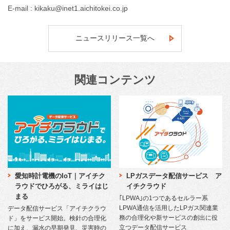
E-mail : kikaku@inet1.aichitokei.co.jp
ニュースリリース一覧へ
関連コンテンツ
LPガスデータ配信サービス ア
愛知時計電機のIoT｜アイチク
イチクラウド
ラウドでひろがる、ミライはじ
まる
｢LPWA｣の1つであるセルラー系
LPWA通信を活用したLPガス関連業
データ配信サービス「アイチクラウ
務の合理化や新サービスの創出に役
ド」をサービス開始。検針の合理化
立つデータ配信サービス
に加え、漏⽔の早期発⾒、災害時の