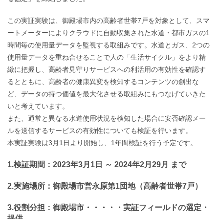
この実証実験は、御殿場市内の高齢者世帯7戸を対象として、スマ
ートメーターによりクラウドに自動収集された水道・都市ガスの1
時間毎の使用量データを監視する取組みです。水道とガス、2つの
使用量データを重ね合せることで人の「生活サイクル」をより精
緻に把握し、高齢者見守りサービスへの利活用の有効性を確認す
るとともに、高齢者の健康異変を検知するコンテンツの創出な
ど、データの持つ価値を最大化させる取組みにもつなげていきた
いと考えています。
また、通常と異なる水道使用状況を検知した場合に安否確認メー
ルを送信するサービスの有効性についても検証を行います。
本実証実験は3月1日より開始し、1年間検証を行う予定です。
1.検証期間：2023年3月1日 ～ 2024年2月29月 まで
2.実施場所：御殿場市営永原第1団地（高齢者世帯7戸）
3.役割分担：御殿場市・・・・・実証フィールドの選定・
提供