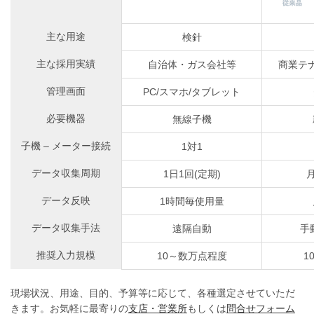
主な用途
検針
主な採用実績
自治体・ガス会社等
商業テ
管理画面
PC/スマホ/タブレット
必要機器
無線子機
子機 – メーター接続
1対1
データ収集周期
1日1回(定期)
月
データ反映
1時間毎使用量
データ収集手法
遠隔自動
手
推奨入力規模
10～数万点程度
1
現場状況、用途、目的、予算等に応じて、各種選定させていただ
きます。お気軽に最寄りの
支店・営業所
もしくは
問合せフォーム