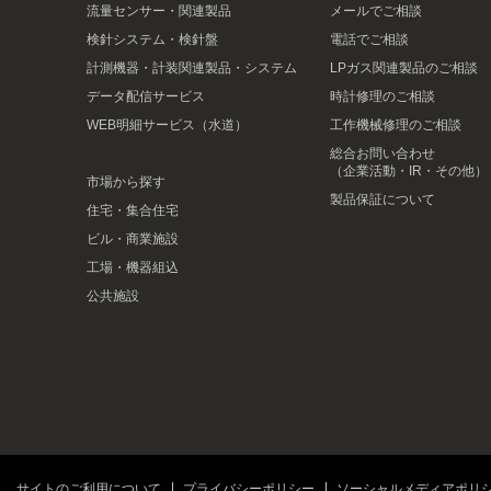
流量センサー・関連製品
メールでご相談
検針システム・検針盤
電話でご相談
計測機器・計装関連製品・システム
LPガス関連製品のご相談
データ配信サービス
時計修理のご相談
WEB明細サービス（水道）
工作機械修理のご相談
総合お問い合わせ
（企業活動・IR・その他）
市場から探す
製品保証について
住宅・集合住宅
ビル・商業施設
工場・機器組込
公共施設
サイトのご利用について
プライバシーポリシー
ソーシャルメディアポリ