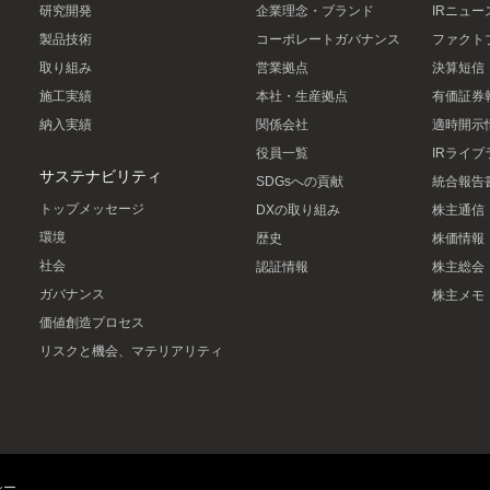
研究開発
企業理念・ブランド
IRニュー
製品技術
コーポレートガバナンス
ファクト
取り組み
営業拠点
決算短信
施工実績
本社・生産拠点
有価証券
納入実績
関係会社
適時開示
役員一覧
IRライブ
サステナビリティ
SDGsへの貢献
統合報告
トップメッセージ
DXの取り組み
株主通信
環境
歴史
株価情報
社会
認証情報
株主総会
ガバナンス
株主メモ
価値創造プロセス
リスクと機会、マテリアリティ
シー