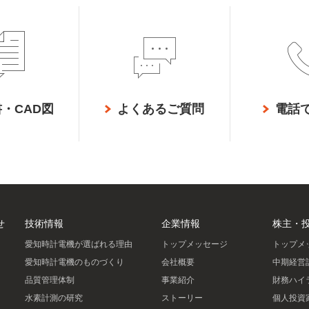
・CAD図
よくあるご質問
電話
せ
技術情報
企業情報
株主・
愛知時計電機が選ばれる理由
トップメッセージ
トップメ
愛知時計電機のものづくり
会社概要
中期経営
品質管理体制
事業紹介
財務ハイ
水素計測の研究
ストーリー
個人投資