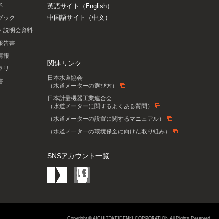
ス
英語サイト（English）
中国語サイト（中文）
ブック
・説明会資料
報告書
情報
関連リンク
ラリ
日本水道協会
書
（水道メーターの選び方）
日本計量機器工業連合会
（水道メーターに関するよくある質問）
（水道メーターの設置に関するマニュアル）
（水道メーターの環境保全に向けた取り組み）
SNSアカウント一覧
Copyright © AICHITOKEIDENKI CORPORATION All Rights Reserved.