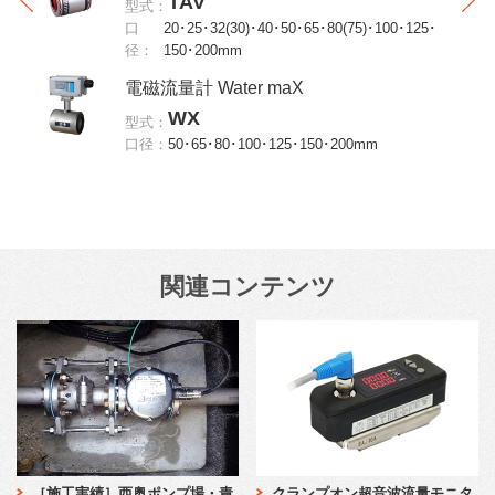
TAV
型式：
口
20･25･32(30)･40･50･65･80(75)･100･125･
径：
150･200mm
電磁流量計 Water maX
WX
型式：
口径：
50･65･80･100･125･150･200mm
関連コンテンツ
［施工実績］西奥ポンプ場・責
クランプオン超音波流量モニタ