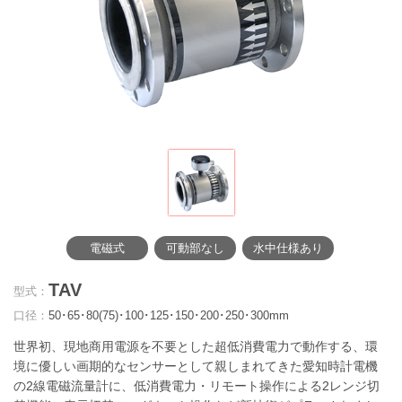
電磁式
可動部なし
水中仕様あり
TAV
型式：
口径：
50･65･80(75)･100･125･150･200･250･300mm
世界初、現地商用電源を不要とした超低消費電力で動作する、環
境に優しい画期的なセンサーとして親しまれてきた愛知時計電機
の2線電磁流量計に、低消費電力・リモート操作による2レンジ切