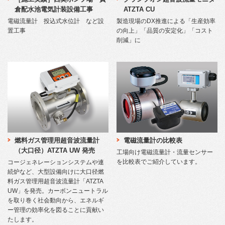
倉配水池電気計装設備工事
ATZTA CU
電磁流量計 投込式水位計 など設
製造現場のDX推進による「生産効率
置工事
の向上」「品質の安定化」「コスト
削減」に
燃料ガス管理用超音波流量計
電磁流量計の比較表
（大口径）ATZTA UW 発売
工場向け電磁流量計・流量センサー
を比較表でご紹介しています。
コージェネレーションシステムや連
続炉など、大型設備向けに大口径燃
料ガス管理用超音波流量計「ATZTA
UW」を発売。カーボンニュートラル
を取り巻く社会動向から、エネルギ
ー管理の効率化を図ることに貢献い
たします。