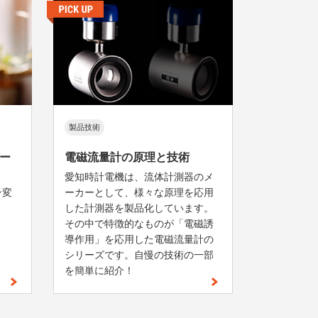
製品技術
ー
電磁流量計の原理と技術
愛知時計電機は、流体計測器のメ
ン変
ーカーとして、様々な原理を応用
ま
した計測器を製品化しています。
その中で特徴的なものが「電磁誘
導作用」を応用した電磁流量計の
シリーズです。自慢の技術の一部
を簡単に紹介！