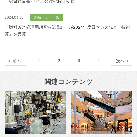
「統合報告書2024」発行のお知らせ
2024.09.13
製品・サービス
「燃料ガス管理用超音波流量計」が2024年度日本ガス協会「技術
賞」を受賞
1
2
3
4
5
前へ
次へ
関連コンテンツ