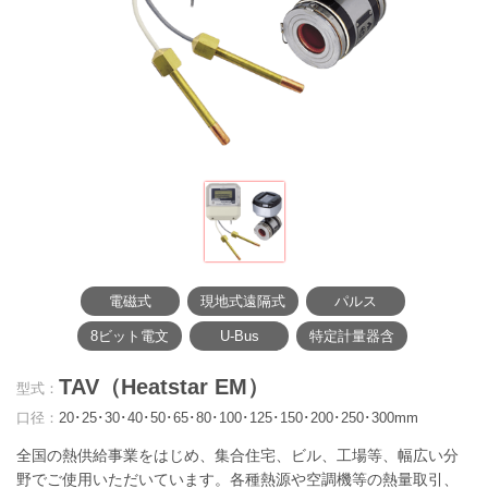
電磁式
現地式遠隔式
パルス
8ビット電文
U-Bus
特定計量器含
TAV（Heatstar EM）
型式：
口径：
20･25･30･40･50･65･80･100･125･150･200･250･300mm
全国の熱供給事業をはじめ、集合住宅、ビル、工場等、幅広い分
野でご使用いただいています。各種熱源や空調機等の熱量取引、