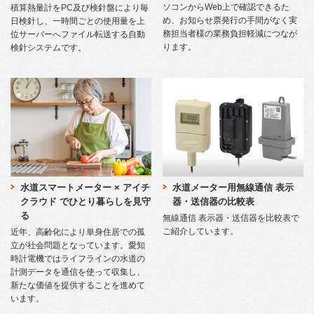
ソコンからWeb上で確認できるた
積算熱量計をPC及び検針盤により毎
め、お知らせ票発行の手間がなく実
日検針し、一時間ごとの使用量を上
務担当者様の業務負担軽減につなが
位サーバーへファイル転送する自動
ります。
検針システムです。
水道メーター用無線通信 表示
水道スマートメーター × アイチ
器・送信器の比較表
クラウド でひとり暮らしを見守
る
無線通信 表示器・送信器を比較表で
ご紹介しています。
近年、高齢化により単身住居での孤
立が社会問題となっています。愛知
時計電機ではライフラインの水道の
計測データを通信を使って収集し、
新たな価値を提供することを進めて
います。