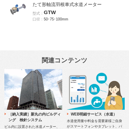
たて形軸流羽根車式水道メーター
GTW
型式：
口径：
50･75･100mm
関連コンテンツ
［納入実績］新丸の内ビルディ
WEB明細サービス（水道）
ング 検針システム
水道使用量や料金を需要家様ご自身
がスマートフォンやタブレット、パ
ビル内に設置された水道メーター、