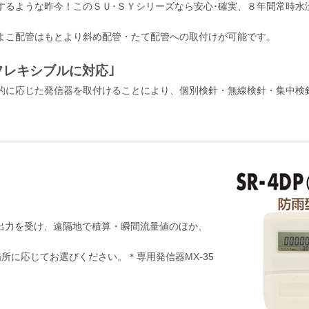
するような昨今！このＳＵ･ＳＹシリーズなら安心･確実、８年間常時水
よこ配管はもとより斜め配管・たて配管への取付けが可能です。
フレキシブルに対応｣
的に応じた発信器を取付けることにより、個別検針・無線検針・集中検
文出力を受け、遠隔地で積算・瞬間流量値のほか、
所に応じてお選びください。＊専用発信器MX-35