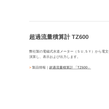
超過流量積算計 TZ600
弊社製の電磁式水道メーター（ＳＵ,ＳＹ）から電
演算し、表示および出力します。
>
製品情報｜
超過流量積算計 「TZ600」