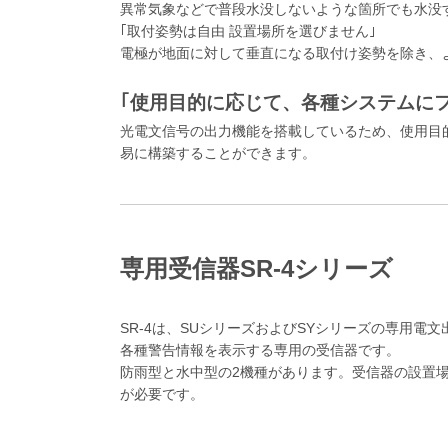
異常気象などで普段水没しないような箇所でも水没
｢取付姿勢は自由 設置場所を選びません｣
電極が地面に対して垂直になる取付け姿勢を除き、
｢使用目的に応じて、各種システムに
光電文信号の出力機能を搭載しているため、使用目
易に構築することができます。
専用受信器SR-4シリーズ
SR-4は、SUシリーズおよびSYシリーズの専用電
各種警告情報を表示する専用の受信器です。
防雨型と水中型の2機種があります。受信器の設置場
が必要です。