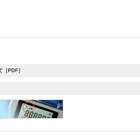
［PDF］