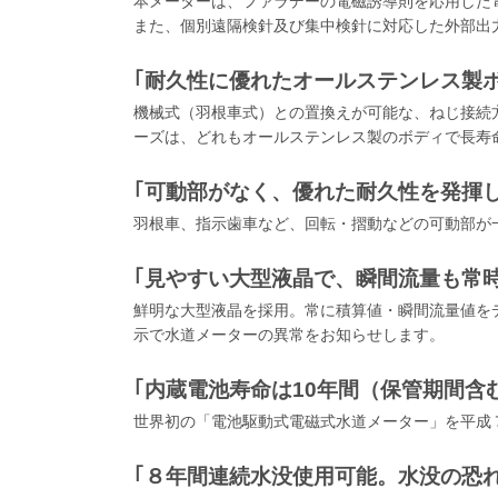
本メーターは、ファラデーの電磁誘導則を応用した
また、個別遠隔検針及び集中検針に対応した外部出
｢耐久性に優れたオールステンレス製
機械式（羽根車式）との置換えが可能な、ねじ接続方
ーズは、どれもオールステンレス製のボディで長寿
｢可動部がなく、優れた耐久性を発揮し
羽根車、指示歯車など、回転・摺動などの可動部が
｢見やすい大型液晶で、瞬間流量も常時
鮮明な大型液晶を採用。常に積算値・瞬間流量値を
示で水道メーターの異常をお知らせします。
｢内蔵電池寿命は10年間（保管期間含
世界初の「電池駆動式電磁式水道メーター」を平成７
｢８年間連続水没使用可能。水没の恐