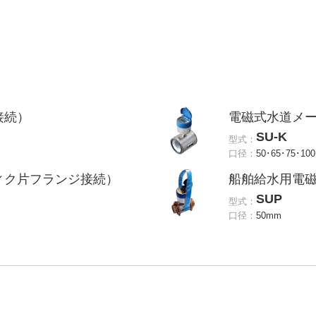
接続）
電磁式水道メー
SU-K
型式：
口径：
50･65･75･10
ィク片フランジ接続）
船舶給水用電
SUP
型式：
口径：
50mm