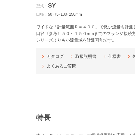
SY
型式：
口径：
50･75･100･150mm
ワイドな「計量範囲Ｒ＝４００」で微少流量も計測
口径《参考》５０～１５０mmまでのフランジ接続
シリーズよりも小流量域を計測可能です。
カタログ
取扱説明書
仕様書
よくあるご質問
特長