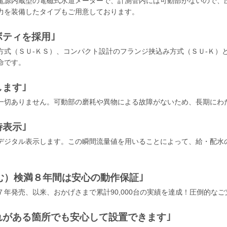
電源内蔵型の電磁式水道メーターで、計測管内には可動部がないので、
力を装備したタイプもご用意しております。
ボティを採用｣
式（ＳＵ-ＫＳ）、コンパクト設計のフランジ挟込み方式（ＳＵ-Ｋ）
命です。
ます｣
一切ありません。可動部の磨耗や異物による故障がないため、長期にわ
表示｣
デジタル表示します。この瞬間流量値を用いることによって、給・配水
む）検満８年間は安心の動作保証｣
年発売、以来、おかげさまで累計90,000台の実績を達成！圧倒的な
れがある箇所でも安心して設置できます｣